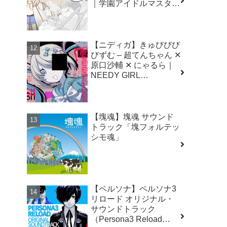
｜学園アイドルマスター
（初星学園）
【ニディガ】きゅびびび
びずむ – 超てんちゃん ✕
原口沙輔 ✕ にゃるら｜
NEEDY GIRL
OVERDOSE（二ーディ
ガール オーバードー
ズ）
【塊魂】塊魂 サウンド
トラック「塊フォルテッ
シモ魂」
【ペルソナ】ペルソナ3
リロード オリジナル・
サウンドトラック
（Persona3 Reload