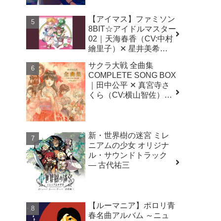
【アイマス】ファミソン
8BIT☆アイドルマスター
02｜天海春香（CV:中村
繪里子）✕ 星井美希
（CV:長谷川明子）｜
サクラ大戦 全曲集
THE
COMPLETE SONG BOX
IDOLM@STER（アイド
｜田中公平 ✕ 真宮寺さ
ルマスター）
くら（CV:横山智佐）✕
神崎すみれ（CV:富沢美
智恵）✕ 桐島カンナ
（CV:田中真弓）✕ エリ
カ・フォンティーヌ
新・世界樹の迷宮 ミレ
（CV:日髙のり子）ほか
ニアムの少女 オリジナ
ル・サウンドトラック
― 古代祐三
【ルーマニア】ポロリ青
春名曲アルバム ～ニュ