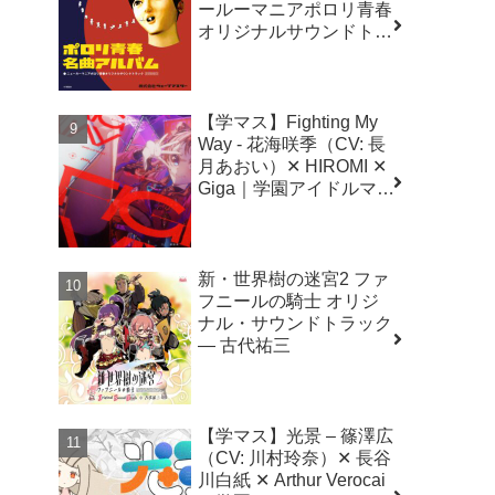
ールーマニアポロリ青春
オリジナルサウンドトラ
ック～
【学マス】Fighting My
Way - 花海咲季（CV: 長
月あおい）✕ HIROMI ✕
Giga｜学園アイドルマス
ター（初星学園）
新・世界樹の迷宮2 ファ
フニールの騎士 オリジ
ナル・サウンドトラック
― 古代祐三
【学マス】光景 – 篠澤広
（CV: 川村玲奈）✕ 長谷
川白紙 ✕ Arthur Verocai