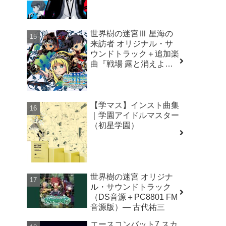
Original Soundtrack）
世界樹の迷宮Ⅲ 星海の
来訪者 オリジナル・サ
ウンドトラック＋追加楽
曲『戦場 露と消えよ』
― 古代祐三
【学マス】インスト曲集
｜学園アイドルマスター
（初星学園）
世界樹の迷宮 オリジナ
ル・サウンドトラック
（DS音源＋PC8801 FM
音源版）― 古代祐三
エースコンバット7 スカ