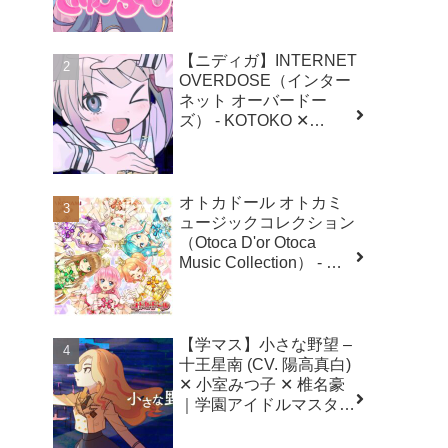
ドーズ）
【ニディガ】INTERNET
OVERDOSE（インター
ネット オーバードー
ズ） - KOTOKO ✕
Aiobahn ✕ にゃるら｜
NEEDY GIRL
OVERDOSE（二ーディ
ガール オーバードー
オトカドール オトカミ
ズ）
ュージックコレクション
（Otoca D'or Otoca
Music Collection） - 村
井聖夜 ✕ NU-KO（佐伯
伊織）
【学マス】小さな野望 –
十王星南 (CV. 陽高真白)
✕ 小室みつ子 ✕ 椎名豪
｜学園アイドルマスター
（初星学園）