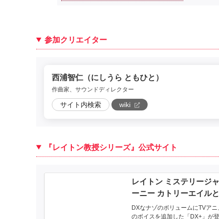
参加クリエイター
西浦智仁（にしうら ともひと）
作曲家、サウンドディレクター
サイト内検索
wiki
『レイトン教授シリーズ』公式サイト
レイトン ミステリージ
ーニー カトリーエイル
大富豪の陰謀 DX+
DXなナゾのボリュームにTVアニ
のボイスを追加した「DX+」が