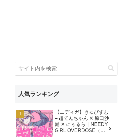
人気ランキング
【ニディガ】きゅびずむ
– 超てんちゃん ✕ 原口沙
輔 ✕ にゃるら｜NEEDY
GIRL OVERDOSE（二
ーディガール オーバー