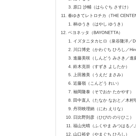
原口 沙輔（はらぐち さすけ）
春ゆきてレトロチカ（THE CENTENNIA
林ゆうき（はやし ゆうき）
ベヨネッタ（BAYONETTA）
イズタニタカヒロ（泉谷隆洋／Du
川口博史（かわぐち ひろし／Hir
進藤美咲（しんどう みさき／進藤雅人
鈴木克崇（すずき よしたか）
上田雅美（うえだ まさみ）
近藤嶺（こんどう れい）
袖岡隆泰（そでおか たかやす）
田中直人（たなか なおと／木村
丹羽映理納（にわ えりな）
日比野則彦（ひびの のりひこ）
福山光晴（ふくやま みつはる／
山口裕史（やまぐち ひろし）