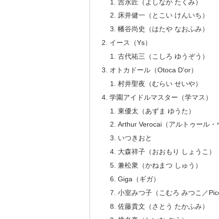
吉永匠（よしなが たくみ）
床井健一（とこい けんいち）
幡谷尚史（はたや なおふみ）
イース（Ys）
古代祐三（こしろ ゆうぞう）
オトカドール（Otoca D’or）
村井聖夜（むらい せいや）
学園アイドルマスター（学マス）
東優太（あずま ゆうた）
Arthur Verocai（アルトゥー
いつきおと
大森祥子（おおもり しょうこ）
兼松衆（かねまつ しゅう）
Giga（ギガ）
小室みつ子（こむろ みつこ／Picc
佐藤貴文（さとう たかふみ）