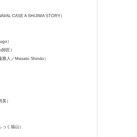
L CASE A SHIJIMA STORY）
go）
o師匠）
／Masato Shindo）
明美）
ふっく福山）