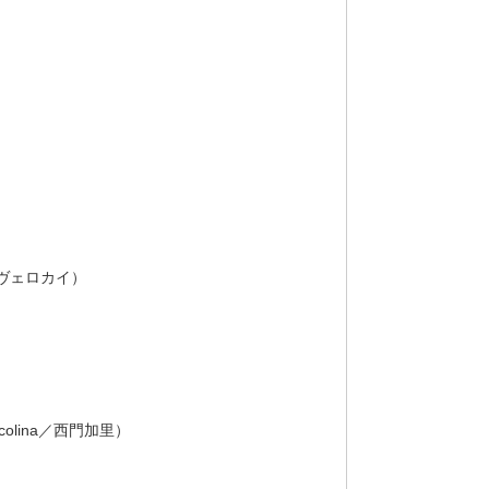
ル・ヴェロカイ）
olina／西門加里）