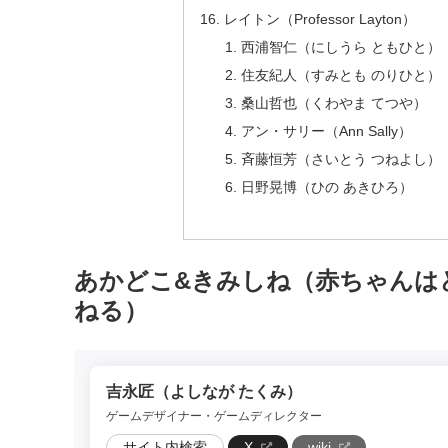
レイトン（Professor Layton）
西浦智仁（にしうら ともひと）
住友紀人（すみとも のりひと）
桑山哲也（くわやま てつや）
アン・サリー（Ann Sally）
斉藤恒芳（さいとう つねよし）
日野晃博（ひの あきひろ）
あかどこ&きみしね（赤ちゃんは
ねる）
吉永匠（よしなが たくみ）
ゲームデザイナー・ゲームディレクター
サイト内検索
X
wiki