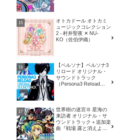
OVERDOSE（二ーディ
ガール オーバードー
ズ）
オトカドール オトカミ
ュージックコレクション
2 - 村井聖夜 ✕ NU-
KO（佐伯伊織）
【ペルソナ】ペルソナ3
リロード オリジナル・
サウンドトラック
（Persona3 Reload
Original Soundtrack）
世界樹の迷宮Ⅲ 星海の
来訪者 オリジナル・サ
ウンドトラック＋追加楽
曲『戦場 露と消えよ』
― 古代祐三