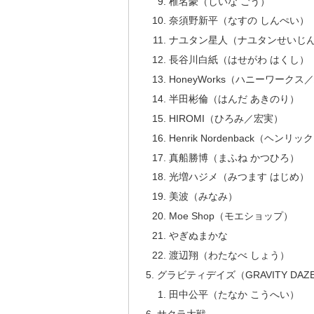
椎名豪（しいな ごう）
奈須野新平（なすの しんぺい）
ナユタン星人（ナユタンせいじ
長谷川白紙（はせがわ はくし）
HoneyWorks（ハニーワークス
半田彬倫（はんだ あきのり）
HIROMI（ひろみ／宏実）
Henrik Nordenback（ヘ
真船勝博（まふね かつひろ）
光増ハジメ（みつます はじめ）
美波（みなみ）
Moe Shop（モエショップ）
やぎぬまかな
渡辺翔（わたなべ しょう）
グラビティデイズ（GRAVITY DAZ
田中公平（たなか こうへい）
サクラ大戦