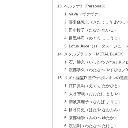
ペルソナ3（Persona3）
VaVa（ヴァヴァ）
喜多條敦志（きたじょう あつし
田中怜子（たなか れいこ）
目黒将司（めぐろ しょうじ）
Lotus Juice（ロータス・ジュー
メタルブラック（METAL BLACK）
石川勝久（いしかわ かつひさ／
渡部恭久（わたなべ やすひさ／Ya
リズム怪盗R 皇帝ナポレオンの遺産（Rhythm
江口貴勅（えぐち たかひと）
大谷智哉（おおたに ともや）
南波真理子（なんば まりこ）
幡谷尚史（はたや なおふみ）
蓑部雄崇（みのべ ゆたか）
渡辺剛（わたなべ たけし）