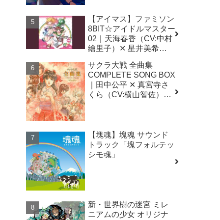
【アイマス】ファミソン
8BIT☆アイドルマスター
02｜天海春香（CV:中村
繪里子）✕ 星井美希
（CV:長谷川明子）｜
サクラ大戦 全曲集
THE
COMPLETE SONG BOX
IDOLM@STER（アイド
｜田中公平 ✕ 真宮寺さ
ルマスター）
くら（CV:横山智佐）✕
神崎すみれ（CV:富沢美
智恵）✕ 桐島カンナ
（CV:田中真弓）✕ エリ
カ・フォンティーヌ
【塊魂】塊魂 サウンド
（CV:日髙のり子）ほか
トラック「塊フォルテッ
シモ魂」
新・世界樹の迷宮 ミレ
ニアムの少女 オリジナ