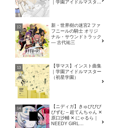
｜学園アイドルマスター
（初星学園）
新・世界樹の迷宮2 ファ
フニールの騎士 オリジ
ナル・サウンドトラック
― 古代祐三
【学マス】インスト曲集
｜学園アイドルマスター
（初星学園）
【ニディガ】きゅびびび
びずむ – 超てんちゃん ✕
原口沙輔 ✕ にゃるら｜
NEEDY GIRL