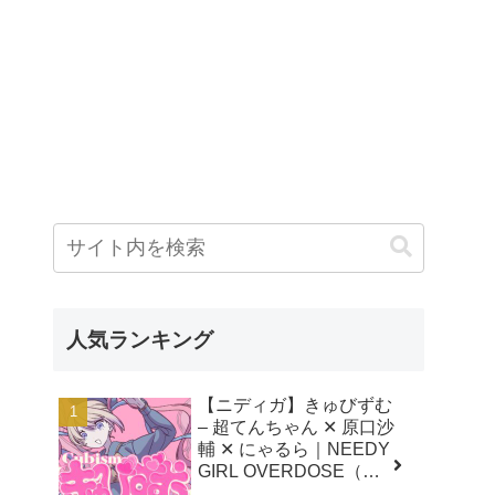
人気ランキング
【ニディガ】きゅびずむ
– 超てんちゃん ✕ 原口沙
輔 ✕ にゃるら｜NEEDY
GIRL OVERDOSE（二
ーディガール オーバー