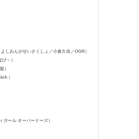
よしおんがせいさくしょ／小倉久佳／OGR）
ばび～）
青龍）
ck.）
）
二ーディガール オーバードーズ）