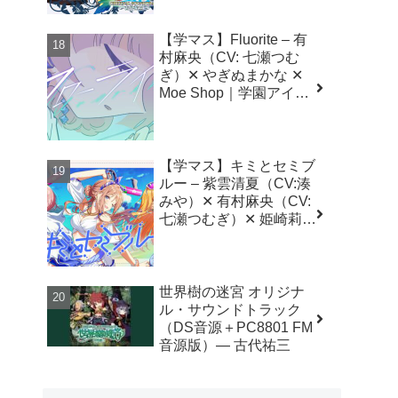
【学マス】Fluorite – 有
村麻央（CV: 七瀬つむ
ぎ）✕ やぎぬまかな ✕
Moe Shop｜学園アイド
ルマスター（初星学園）
【学マス】キミとセミブ
ルー – 紫雲清夏（CV:湊
みや）✕ 有村麻央（CV:
七瀬つむぎ）✕ 姫崎莉波
（CV:薄井友里）✕ いつ
きおと ✕ 光増ハジメ
（FirstCall）｜学園アイ
ドルマスター（初星学
世界樹の迷宮 オリジナ
園）
ル・サウンドトラック
（DS音源＋PC8801 FM
音源版）― 古代祐三