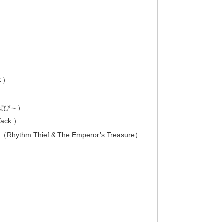
）
ス）
ばび～）
ck.）
 Thief & The Emperor’s Treasure）