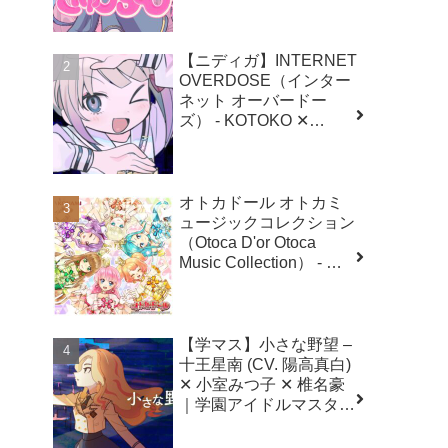
ドーズ）
【ニディガ】INTERNET
OVERDOSE（インター
ネット オーバードー
ズ） - KOTOKO ✕
Aiobahn ✕ にゃるら｜
NEEDY GIRL
OVERDOSE（二ーディ
ガール オーバードー
オトカドール オトカミ
ズ）
ュージックコレクション
（Otoca D'or Otoca
Music Collection） - 村
井聖夜 ✕ NU-KO（佐伯
伊織）
【学マス】小さな野望 –
十王星南 (CV. 陽高真白)
✕ 小室みつ子 ✕ 椎名豪
｜学園アイドルマスター
（初星学園）