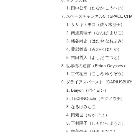
田中公平（たなか こうへい）
スペースチャンネル5（SPACE CHAN
ササキトモコ（佐々木朋子）
南波真理子（なんば まりこ）
幡谷尚史（はたや なおふみ）
蓑部雄崇（みのべ ゆたか）
吉田哲人（よしだ てつと）
世界樹の迷宮（Etrian Odyssey）
古代祐三（こしろ ゆうぞう）
ダライアスバースト（DARIUSBUR
Baiyon（バイヨン）
TECHNOuchi（テクノウチ）
なるけみちこ
岡素世（おか そよ）
下村陽子（しもむら ようこ）
関美奈子（せき みなこ）