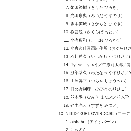
菊田裕樹（きくた ひろき）
光田康典（みつだ やすのり）
坂本英城（さかもと ひでき）
桜庭統（さくらば もとい）
小塩広和（こしお ひろかず）
小倉久佳音画制作所（おぐらひさ
石川勝久（いしかわ かつひさ／
Ryu☆（りゅう／中原龍太郎／
渡部恭久（わたなべ やすひさ／Ya
土屋昇平（つちや しょうへい）
日比野則彦（ひびの のりひこ）
並木學（なみき まなぶ／並木学
鈴木光人（すずき みつと）
NEEDY GIRL OVERDOSE（
aiobahn（アイオバーン）
にゃるら