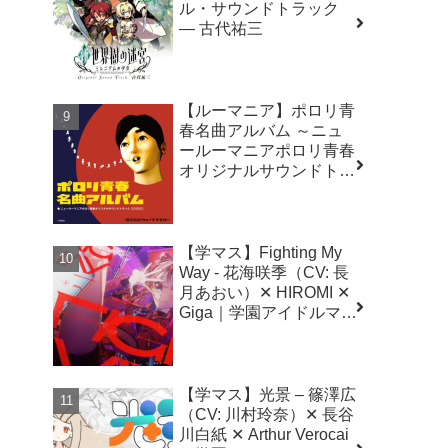
ル・サウンドトラック
― 古代祐三
【ルーマニア】ポロリ青
春名曲アルバム ～ニュ
ールーマニアポロリ青春
オリジナルサウンドトラ
ック～
【学マス】Fighting My
Way - 花海咲季（CV: 長
月あおい）✕ HIROMI ✕
Giga｜学園アイドルマス
ター（初星学園）
【学マス】光景 – 篠澤広
（CV: 川村玲奈）✕ 長谷
川白紙 ✕ Arthur Verocai