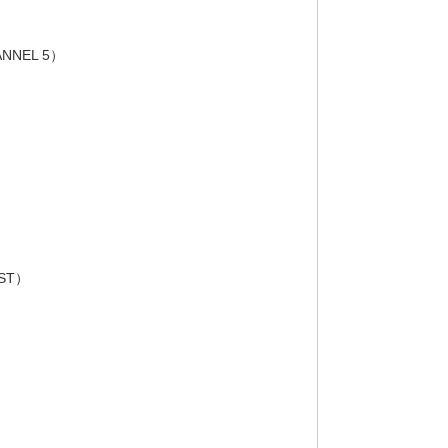
NEL 5）
ST）