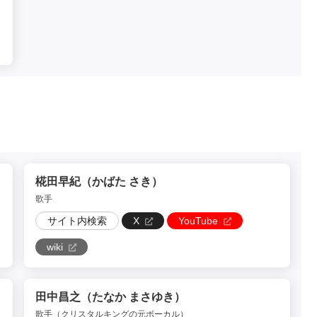
椛田早紀（かばた さき）
歌手
サイト内検索
X
YouTube
wiki
田中昌之（たなか まさゆき）
歌手（クリスタルキングの元ボーカル）