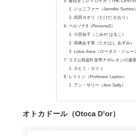
春ゆきてレトロチカ（THE CENTENNIA
ジェニファー（Jennifer Sumire
武田カオリ（たけだ かおり）
ペルソナ3（Persona3）
小宮知子（こみや はるこ）
高橋あず美（たかはし あずみ）
Lotus Juice（ロータス・ジュ
リズム怪盗R 皇帝ナポレオンの遺産（Rhythm
カヒミ・カリィ
レイトン（Professor Layton）
アン・サリー（Ann Sally）
オトカドール（Otoca D’or）