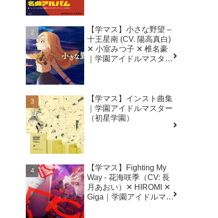
【学マス】小さな野望 –
十王星南 (CV. 陽高真白)
✕ 小室みつ子 ✕ 椎名豪
｜学園アイドルマスター
（初星学園）
【学マス】インスト曲集
｜学園アイドルマスター
（初星学園）
【学マス】Fighting My
Way - 花海咲季（CV: 長
月あおい）✕ HIROMI ✕
Giga｜学園アイドルマス
ター（初星学園）