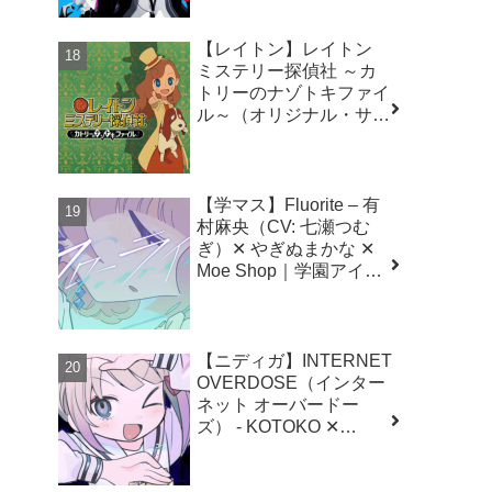
【レイトン】レイトン
ミステリー探偵社 ～カ
トリーのナゾトキファイ
ル～（オリジナル・サウ
ンドトラック） – 西浦智
仁
【学マス】Fluorite – 有
村麻央（CV: 七瀬つむ
ぎ）✕ やぎぬまかな ✕
Moe Shop｜学園アイド
ルマスター（初星学園）
【ニディガ】INTERNET
OVERDOSE（インター
ネット オーバードー
ズ） - KOTOKO ✕
Aiobahn ✕ にゃるら｜
NEEDY GIRL