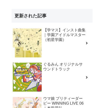
OVERDOSE（二ーディ
ガール オーバードー
ズ）
更新された記事
【学マス】インスト曲集
｜学園アイドルマスター
（初星学園）
ぐるみん オリジナルサ
ウンドトラック
ウマ娘 プリティーダー
ビー WINNING LIVE 06