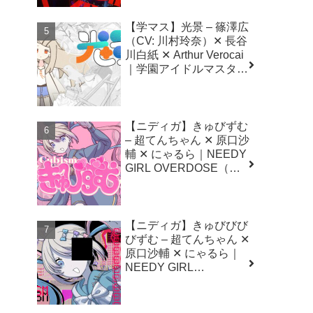
【学マス】光景 – 篠澤広
（CV: 川村玲奈）✕ 長谷
川白紙 ✕ Arthur Verocai
｜学園アイドルマスター
（初星学園）
【ニディガ】きゅびずむ
– 超てんちゃん ✕ 原口沙
輔 ✕ にゃるら｜NEEDY
GIRL OVERDOSE（二
ーディガール オーバー
ドーズ）
【ニディガ】きゅびびび
びずむ – 超てんちゃん ✕
原口沙輔 ✕ にゃるら｜
NEEDY GIRL
OVERDOSE（二ーディ
ガール オーバードー
ズ）