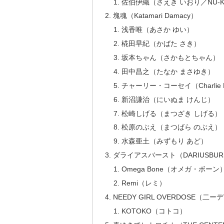
佐伯伊織（さえき いおり／NU-
塊魂（Katamari Damacy）
浅香唯（あさか ゆい）
椛田早紀（かばた さき）
坂本ちゃん（さかもとちゃん）
田中昌之（たなか まさゆき）
チャーリー・コーセイ（Charlie K
新沼謙治（にいぬま けんじ）
松崎しげる（まつざき しげる）
松原のぶえ（まつばら のぶえ）
水森亜土（みずもり あど）
ダライアスバースト（DARIUSBUR
Omega Bone（オメガ・ボーン
Remi（レミ）
NEEDY GIRL OVERDOSE（
KOTOKO（コトコ）