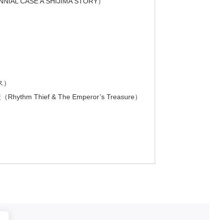
L CASE A SHIJIMA STORY）
）
ース）
 Thief & The Emperor’s Treasure）