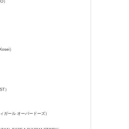
KO）
osei）
ST）
）
二ーディガール オーバードーズ）