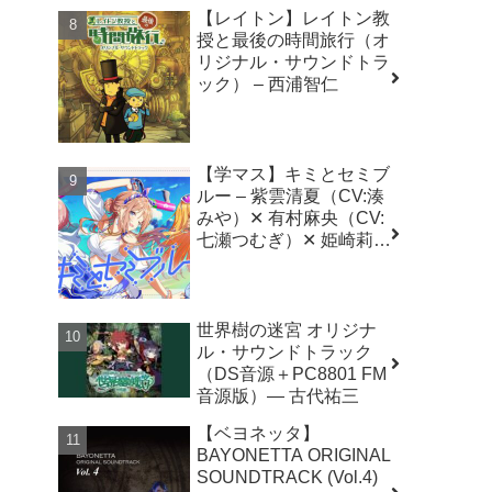
【レイトン】レイトン教
授と最後の時間旅行（オ
リジナル・サウンドトラ
ック） – 西浦智仁
【学マス】キミとセミブ
ルー – 紫雲清夏（CV:湊
みや）✕ 有村麻央（CV:
七瀬つむぎ）✕ 姫崎莉波
（CV:薄井友里）✕ いつ
きおと ✕ 光増ハジメ
（FirstCall）｜学園アイ
ドルマスター（初星学
世界樹の迷宮 オリジナ
園）
ル・サウンドトラック
（DS音源＋PC8801 FM
音源版）― 古代祐三
【ベヨネッタ】
BAYONETTA ORIGINAL
SOUNDTRACK (Vol.4)