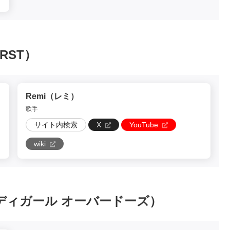
RST）
Remi（レミ）
歌手
サイト内検索
X
YouTube
wiki
（二ーディガール オーバードーズ）