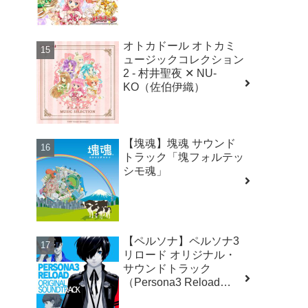
井聖夜 ✕ NU-KO（佐伯
伊織）
オトカドール オトカミ
ュージックコレクション
2 - 村井聖夜 ✕ NU-
KO（佐伯伊織）
【塊魂】塊魂 サウンド
トラック「塊フォルテッ
シモ魂」
【ペルソナ】ペルソナ3
リロード オリジナル・
サウンドトラック
（Persona3 Reload
Original Soundtrack）