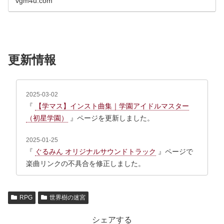
vgm4u.com
更新情報
2025-03-02
『
【学マス】インスト曲集｜学園アイドルマスター
（初星学園）
』ページを更新しました。
2025-01-25
『
ぐるみん オリジナルサウンドトラック
』ページで
楽曲リンクの不具合を修正しました。
2025-11-03
『
【塊魂】ワンス・アポン・ア・塊魂 – 素敵ソング
RPG
世界樹の迷宮
MV集
』ページを追加しました。
シェアする