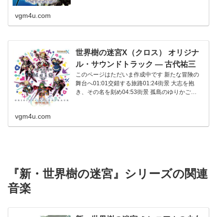
戦場 始...
vgm4u.com
世界樹の迷宮X（クロス） オリジナ
ル・サウンドトラック ― 古代祐三
このページはただいま作成中です 新たな冒険の
舞台へ01:01交錯する旅路01:24街景 大志を抱
き、その名を刻め04:53街景 孤島のゆりかご
03:22島景 見...
vgm4u.com
『新・世界樹の迷宮』シリーズの関連
音楽