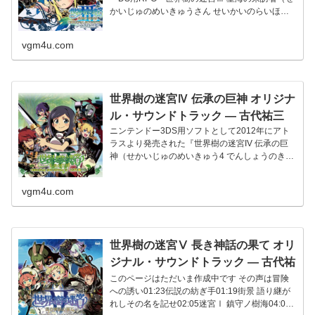
かいじゅのめいきゅうさん せいかいのらいほう
しゃ）』は、2023年...
vgm4u.com
世界樹の迷宮Ⅳ 伝承の巨神 オリジナ
ル・サウンドトラック ― 古代祐三
ニンテンドー3DS用ソフトとして2012年にアト
ラスより発売された『世界樹の迷宮IV 伝承の巨
神（せかいじゅのめいきゅう4 でんしょうのきょ
じん）』。本作では気...
vgm4u.com
世界樹の迷宮Ⅴ 長き神話の果て オリ
ジナル・サウンドトラック ― 古代祐
三
このページはただいま作成中です その声は冒険
への誘い01:23伝説の紡ぎ手01:19街景 語り継が
れしその名を記せ02:05迷宮Ⅰ 鎮守ノ樹海04:09