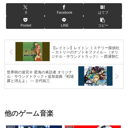
2025-07-17
『
Sayonara Wild Hearts（さよならワイルドハーツ）
X
Facebook
はてブ
– Original Soundtrack｜Daniel Olsén（ダニエル・オ
ルセン） ✕ Jonathan Eng（ジョナサン・エン） ✕
Pocket
LINE
コピー
Linnea Olsson（リネア・オルソン）
』ページを追加
しました。
【レイトン】レイトン ミステリー探偵社
2025-06-04
～カトリーのナゾトキファイル～（オリ
『
【学マス】月村手毬（つきむらてまり）生誕ミニラ
ジナル・サウンドトラック） – 西浦智仁
イブ2025【#月村手毬生誕祭2025】＋関連動画
』ペー
ジを追加しました。
世界樹の迷宮Ⅲ 星海の来訪者 オリジナ
ル・サウンドトラック＋追加楽曲『戦場
露と消えよ』 ― 古代祐三
他のゲーム音楽