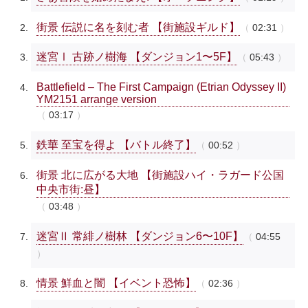
街景 伝説に名を刻む者 【街施設ギルド】
02:31
迷宮Ⅰ 古跡ノ樹海 【ダンジョン1〜5F】
05:43
Battlefield – The First Campaign (Etrian Odyssey II)
YM2151 arrange version
03:17
鉄華 至宝を得よ 【バトル終了】
00:52
街景 北に広がる大地 【街施設ハイ・ラガード公国
中央市街:昼】
03:48
迷宮Ⅱ 常緋ノ樹林 【ダンジョン6〜10F】
04:55
情景 鮮血と闇 【イベント恐怖】
02:36