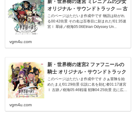
新・世界樹の迷宮 ミレニアムの少女
オリジナル・サウンドトラック ― 古
代祐三
このページはただいま作成中です 物語は紡がれ
る00:42街景 その名は百巻目に刻まれた!01:35迷
宮Ⅰ 翠緑ノ樹海05:06Etrian Odyssey Un...
vgm4u.com
新・世界樹の迷宮2 ファフニールの
騎士 オリジナル・サウンドトラック
― 古代祐三
このページはただいま作成中です さぁ冒険を始
めたまえ!01:29街景 伝説に名を刻む者01:17迷宮
Ⅰ 古跡ノ樹海05:46戦場 初陣04:25街景 北に広が
る...
vgm4u.com