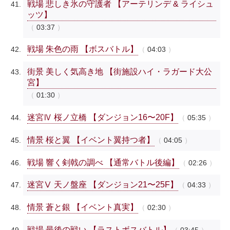
戦場 悲しき氷の守護者 【アーテリンデ & ライシュ
ッツ】
03:37
戦場 朱色の雨 【ボスバトル】
04:03
街景 美しく気高き地 【街施設ハイ・ラガード大公
宮】
01:30
迷宮Ⅳ 桜ノ立橋 【ダンジョン16〜20F】
05:35
情景 桜と翼 【イベント翼持つ者】
04:05
戦場 響く剣戟の調べ 【通常バトル後編】
02:26
迷宮Ⅴ 天ノ盤座 【ダンジョン21〜25F】
04:33
情景 蒼と銀 【イベント真実】
02:30
戦場 最後の戦い 【ラストボスバトル】