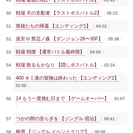
03:45
戦場 天の支配者 【ラストボスバトル2】
05:23
英雄たちの帰還 【エンディング1】
04:02
迷宮Ⅵ 禁忌ノ森 【ダンジョン26〜30F】
05:38
戦場 戦慄 【通常バトル最終階】
04:58
戦場 散るもかなり 【隠しボスバトル】
02:24
400 キミ達の冒険は終わった 【エンディング2】
02:00
14 もう一度挑む日まで 【ゲームオーバー】
01:07
つかの間の安らぎを 【ジングル 宿泊】
00:41
報償 【ジングル イベントクリア】
00:08