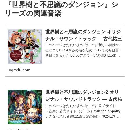
『世界樹と不思議のダンジョン』シ
リーズの関連音楽
世界樹と不思議のダンジョン オリジ
ナル・サウンドトラック ― 古代祐三
このページはただいま作成中です 新しい冒険の
はじまり01:54きみの名を刻め03:17その名は百
巻目に刻まれた!03:50アスラーガの街04:15常緋
ノ樹林05...
vgm4u.com
世界樹と不思議のダンジョン2 オリ
ジナル・サウンドトラック ― 古代祐
三
このページはただいま作成中です 公式サイト
（音楽）公式サイト（ゲーム）WikipediaSpotify
いざなわれし者達02:19伝説の幕開け02:41湖畔
の町...