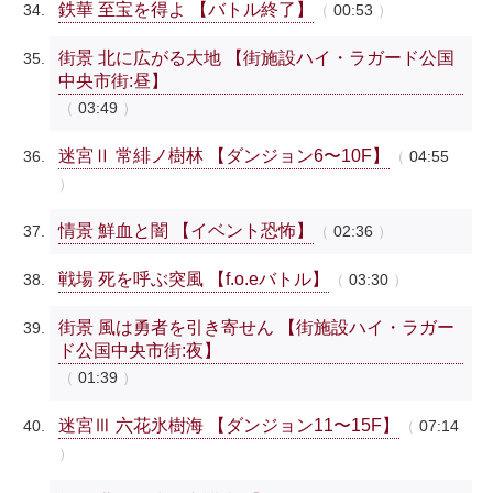
鉄華 至宝を得よ 【バトル終了】
00:53
街景 北に広がる大地 【街施設ハイ・ラガード公国
中央市街:昼】
03:49
迷宮Ⅱ 常緋ノ樹林 【ダンジョン6〜10F】
04:55
情景 鮮血と闇 【イベント恐怖】
02:36
戦場 死を呼ぶ突風 【f.o.eバトル】
03:30
街景 風は勇者を引き寄せん 【街施設ハイ・ラガー
ド公国中央市街:夜】
01:39
迷宮Ⅲ 六花氷樹海 【ダンジョン11〜15F】
07:14