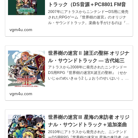
トラック（DS音源＋PC8801 FM音
源版）― 古代祐三
2007年にアトラスからニンテンドーDS用に発売
されたRPGゲーム『世界樹の迷宮』のオリジナ
ル・サウンドトラック。楽曲を手がけるのは『イ
ース』や『アクトレイザー』など多数の名曲を生
vgm4u.com
み出してきた古代祐三氏。本作のBGMは「昔な
がらの3DダンジョンゲームをDSに復活させる」
というコンセプトをもとにPC8801のFM音源の
音色が用いられました。そしてこのサントラで
世界樹の迷宮Ⅱ 諸王の聖杯 オリジナ
は、ゲーム時のDS音源とは別に各曲ごとに
ル・サウンドトラック ― 古代祐三
PC8801のFM音源版も収録されています。
アトラスから2008年に発売されたニンテンドー
DS用RPG『世界樹の迷宮II 諸王の聖杯』（せか
いじゅのめいきゅう2 しょおうのせいはい）。
2023年にはニンテ...
vgm4u.com
世界樹の迷宮Ⅲ 星海の来訪者 オリジ
ナル・サウンドトラック＋追加楽曲
『戦場 露と消えよ』 ― 古代祐三
2010年にアトラスから発売された、ニンテンド
ーDS用RPG『世界樹の迷宮Ⅲ 星海の来訪者（せ