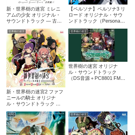
新・世界樹の迷宮 ミレニ
【ペルソナ】ペルソナ3 リ
アムの少女 オリジナル・
ロード オリジナル・サウ
サウンドトラック ― 古代
ンドトラック（Persona3
祐三
Reload Original
世界樹の迷宮
世界樹の迷宮
Soundtrack）
世界樹の迷宮 オリジナ
ル・サウンドトラック
（DS音源＋PC8801 FM音
源版）― 古代祐三
新・世界樹の迷宮2 ファフ
ニールの騎士 オリジナ
ル・サウンドトラック ―
古代祐三
RPG
世界樹の迷宮