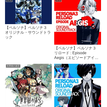
RPG
RPG
【ペルソナ】ペルソナ３
オリジナル・サウンドトラ
ック
【ペルソナ】ペルソナ３
リロード : Episode
Aegis（エピソードアイギ
ス）オリジナル・サウンド
世界樹の迷宮
RPG
トラック