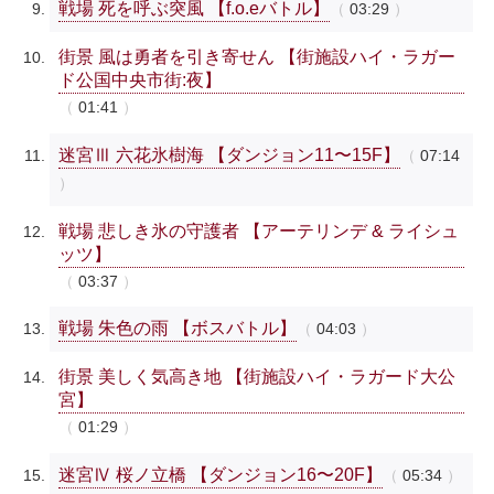
戦場 死を呼ぶ突風 【f.o.eバトル】
03:29
街景 風は勇者を引き寄せん 【街施設ハイ・ラガー
ド公国中央市街:夜】
01:41
迷宮Ⅲ 六花氷樹海 【ダンジョン11〜15F】
07:14
戦場 悲しき氷の守護者 【アーテリンデ & ライシュ
ッツ】
03:37
戦場 朱色の雨 【ボスバトル】
04:03
街景 美しく気高き地 【街施設ハイ・ラガード大公
宮】
01:29
迷宮Ⅳ 桜ノ立橋 【ダンジョン16〜20F】
05:34