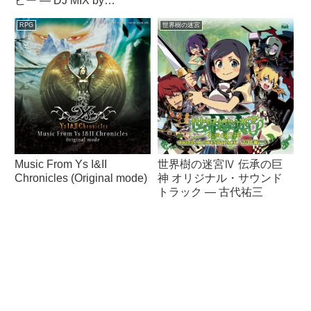
ビー ― DJ MIX by
VaVa（ヴァヴァ）
RPG
世界樹の迷宮
Music From Ys I&II
世界樹の迷宮Ⅳ 伝承の巨
Chronicles (Original mode)
神 オリジナル・サウンド
トラック ― 古代祐三