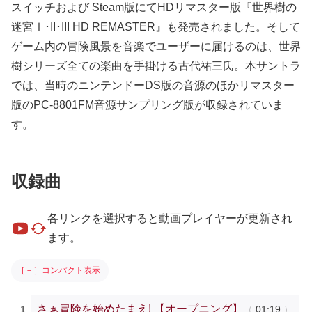
スイッチおよび Steam版にてHDリマスター版『世界樹の
迷宮Ⅰ･II･III HD REMASTER』も発売されました。そして
ゲーム内の冒険風景を音楽でユーザーに届けるのは、世界
樹シリーズ全ての楽曲を手掛ける古代祐三氏。本サントラ
では、当時のニンテンドーDS版の音源のほかリマスター
版のPC-8801FM音源サンプリング版が収録されていま
す。
収録曲
各リンクを選択すると動画プレイヤーが更新され
ます。
［－］コンパクト表示
さぁ冒険を始めたまえ! 【オープニング】
01:19