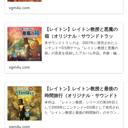
vgm4u.com
【レイトン】レイトン教授と悪魔の
箱（オリジナル・サウンドトラッ
ク） – 西浦智仁
本サウンドトラックは、2007年に発売されたニ
ンテンドーDS用ゲーム『レイトン教授と悪魔の
箱』の音楽を収録したアルバム作品。作曲・編曲
は、前作に引き続きレベルフ...
vgm4u.com
【レイトン】レイトン教授と最後の
時間旅行（オリジナル・サウンドト
ラック） – 西浦智仁
本作は、「レイトン教授」シリーズの第3作目と
して2008年にニンテンドーDS用として発売され
た『レイトン教授と最後の時間旅行』のサウンド
トラック。前2作に引き続...
vgm4u.com