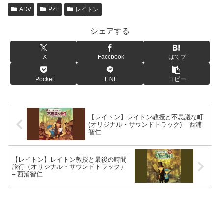
『
【塊魂】ワンス・アポン・ア・塊魂 – 素敵ソング
ADV
PZL
レイトン
MV集
』ページを追加しました。
シェアする
2025-07-17
『
Sayonara Wild Hearts（さよならワイルドハーツ）
X
Facebook
はてブ
– Original Soundtrack｜Daniel Olsén（ダニエル・オ
ルセン） ✕ Jonathan Eng（ジョナサン・エン） ✕
Pocket
LINE
コピー
Linnea Olsson（リネア・オルソン）
』ページを追加
しました。
【レイトン】レイトン教授と不思議な町
2025-06-04
(オリジナル・サウンドトラック) – 西浦
『
【学マス】月村手毬（つきむらてまり）生誕ミニラ
智仁
イブ2025【#月村手毬生誕祭2025】＋関連動画
』ペー
ジを追加しました。
【レイトン】レイトン教授と最後の時間
旅行（オリジナル・サウンドトラック）
– 西浦智仁