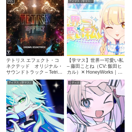
PZL
アイマス（学マス）
トラック
テトリス エフェクト・コ
【学マス】世界一可愛い私
ネクテッド オリジナル・
– 藤田ことね（CV: 飯田ヒ
サウンドトラック – Tetris
カル）✕ HoneyWorks｜学
Effect: Connected (Original
園アイドルマスター（初星
アイマス（学マス）
ニディガ
Soundtrack)
学園）