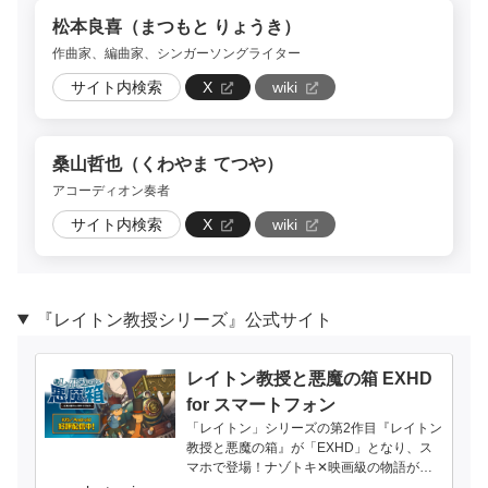
松本良喜（まつもと りょうき）
作曲家、編曲家、シンガーソングライター
サイト内検索
X
wiki
桑山哲也（くわやま てつや）
アコーディオン奏者
サイト内検索
X
wiki
『レイトン教授シリーズ』公式サイト
レイトン教授と悪魔の箱 EXHD
for スマートフォン
「レイトン」シリーズの第2作目『レイトン
教授と悪魔の箱』が「EXHD」となり、ス
マホで登場！ナゾトキ✕映画級の物語が手
のひらの中で今、蘇る！