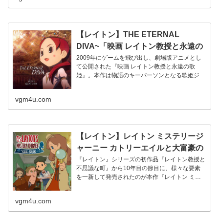
【レイトン】THE ETERNAL
DIVA~「映画 レイトン教授と永遠の
歌姫」オリジナルテーマ曲集 ‐ 水樹
2009年にゲームを飛び出し、劇場版アニメとし
て公開された『映画 レイトン教授と永遠の歌
奈々 ✕ 斉藤恒芳 ✕ 日野晃博
姫』。本作は物語のキーパーソンとなる歌姫ジェ
ニス・カトレーン（CV:水樹...
vgm4u.com
【レイトン】レイトン ミステリージ
ャーニー カトリーエイルと大富豪の
陰謀（オリジナル・サウンドトラッ
『レイトン』シリーズの初作品『レイトン教授と
不思議な町』から10年目の節目に、様々な要素
ク）– 西浦智仁
を一新して発売されたのが本作『レイトン ミス
テリージャーニー カトリーエ...
vgm4u.com