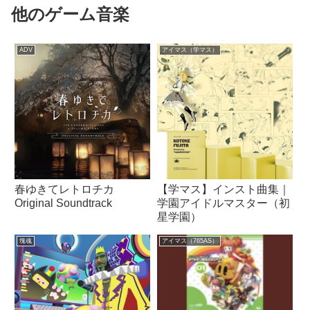
他のゲーム音楽
ADV
アイマス（学マス）
春ゆきてレトロチカ
【学マス】インスト曲集｜
Original Soundtrack
学園アイドルマスター（初
星学園）
塊魂
アイマス（765AS）