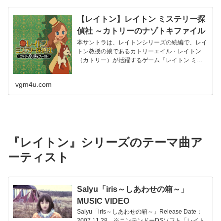
【レイトン】レイトン ミステリー探
偵社 ～カトリーのナゾトキファイル
～（オリジナル・サウンドトラッ
本サントラは、レイトンシリーズの続編で、レイ
トン教授の娘であるカトリーエイル・レイトン
ク） – 西浦智仁
（カトリー）が活躍するゲーム『レイトン ミス
テリージャーニー カトリーエイ...
vgm4u.com
『レイトン』シリーズのテーマ曲ア
ーティスト
Salyu「iris～しあわせの箱～」
MUSIC VIDEO
Salyu「iris～しあわせの箱～」Release Date：
2007.11.28 ※ニンテンドーDSソフト「レイト