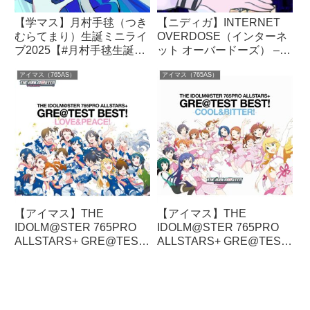
【学マス】月村手毬（つき
【ニディガ】INTERNET
むらてまり）生誕ミニライ
OVERDOSE（インターネ
ブ2025【#月村手毬生誕祭
ット オーバードーズ） –
2025】｜CV.小鹿なお（お
KOTOKO ✕ Aiobahn ✕ に
アイマス（765AS）
アイマス（765AS）
じかなお）｜学園アイドル
ゃるら｜NEEDY GIRL
マスター（初星学園）
OVERDOSE（二ーディガ
ール オーバードーズ）
【アイマス】THE
【アイマス】THE
IDOLM@STER 765PRO
IDOLM@STER 765PRO
ALLSTARS+ GRE@TEST
ALLSTARS+ GRE@TEST
BEST! －LOVE＆
BEST! -COOL&BITTER!-
PEACE!－