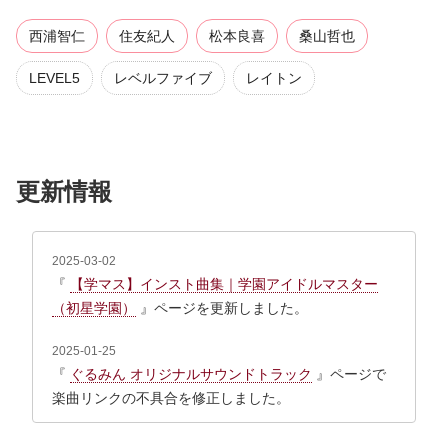
西浦智仁
住友紀人
松本良喜
桑山哲也
LEVEL5
レベルファイブ
レイトン
更新情報
2025-03-02
『
【学マス】インスト曲集｜学園アイドルマスター
（初星学園）
』ページを更新しました。
2025-01-25
『
ぐるみん オリジナルサウンドトラック
』ページで
楽曲リンクの不具合を修正しました。
2025-11-03