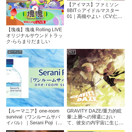
【アイマス】ファミソン
8BIT☆アイドルマスター
01｜高槻やよい（CV:仁後
真耶子）✕ 双海亜美・真美
（CV:下田麻美）｜THE
【塊魂】塊魂 Rolling LIVE
IDOLM@STER（アイドル
オリジナルサウンドトラッ
マスター）
ク-ららまりだましい
ルーマニア
ACT
【ルーマニア】one-room
GRAVITY DAZE/重力的眩
survival（ワンルームサバ
暈:上層への帰還におい
イバル）｜Serani Poji（セ
て、彼女の内宇宙に生じた
ラニポージ）
摂動 オリジナルサウンド