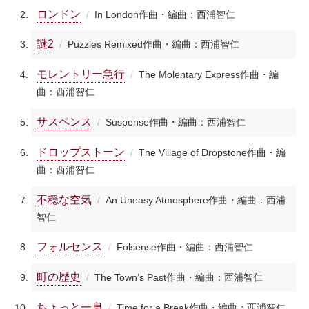
ロンドン
In London
作曲・編曲：西浦智仁
謎2
Puzzles Remixed
作曲・編曲：西浦智仁
モレントリー急行
The Molentary Express
作曲・編
曲：西浦智仁
サスペンス
Suspense
作曲・編曲：西浦智仁
ドロップストーン
The Village of Dropstone
作曲・編
曲：西浦智仁
不穏な空気
An Uneasy Atmosphere
作曲・編曲：西浦
智仁
フォルセンス
Folsense
作曲・編曲：西浦智仁
町の歴史
The Town’s Past
作曲・編曲：西浦智仁
ちょっと一息
Time for a Break
作曲・編曲：西浦智仁