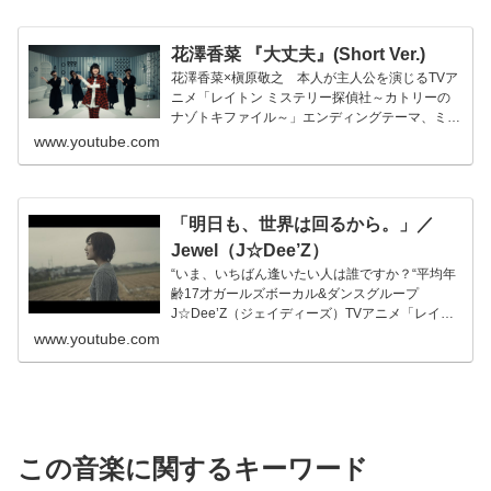
花澤香菜 『大丈夫』(Short Ver.)
花澤香菜×槇原敬之 本人が主人公を演じるTVア
ニメ「レイトン ミステリー探偵社～カトリーの
ナゾトキファイル～」エンディングテーマ、ミュ
ージックビデオを公開！人気...
www.youtube.com
「明日も、世界は回るから。」／
Jewel（J☆Dee’Z）
“いま、いちばん逢いたい人は誰ですか？“平均年
齢17才ガールズボーカル&ダンスグループ
J☆Dee’Z（ジェイディーズ）TVアニメ「レイト
ン ミステリー探偵社 ...
www.youtube.com
この音楽に関するキーワード