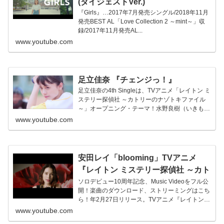
(ダイジェストVer.)
『Girls』…2017年7月発売シングル/2018年11月
発売BEST AL「Love Collection 2 ～mint～」収
録/2017年11月発売AL...
www.youtube.com
足立佳奈 『チェンジっ！』
足立佳奈の4th Singleは、TVアニメ「レイトン ミ
ステリー探偵社 ～カトリーのナゾトキファイル
～」オープニング・テーマ！水野良樹（いきもの
がかり）作詞/...
www.youtube.com
安田レイ「blooming」TVアニメ
『レイトン ミステリー探偵社 ～カト
リーのナゾトキファイル～』オープ
ソロデビュー10周年記念、Music Videoをフル公
開！楽曲のダウンロード、ストリーミングはこち
ニングテーマ
ら！年2月27日リリース。TVアニメ『レイトン
ミステリー探...
www.youtube.com