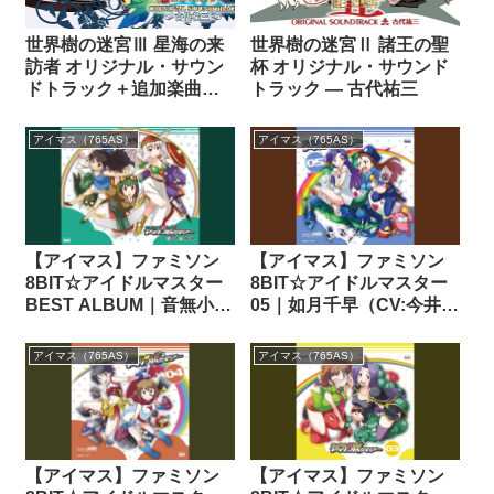
世界樹の迷宮Ⅲ 星海の来
世界樹の迷宮Ⅱ 諸王の聖
訪者 オリジナル・サウン
杯 オリジナル・サウンド
ドトラック＋追加楽曲
トラック ― 古代祐三
『戦場 露と消えよ』 ― 古
代祐三
アイマス（765AS）
アイマス（765AS）
【アイマス】ファミソン
【アイマス】ファミソン
8BIT☆アイドルマスター
8BIT☆アイドルマスター
BEST ALBUM｜音無小鳥
05｜如月千早（CV:今井麻
（CV:滝田樹里）✕ 我那覇
美）✕ 水瀬伊織（CV: 釘
響（CV:沼倉愛美）✕ 四条
宮理恵）｜THE
アイマス（765AS）
アイマス（765AS）
貴音（CV:原由実）✕ 萩原
IDOLM@STER（アイド
雪歩（CV:浅倉杏美）ほか
ルマスター）
｜THE
IDOLM@STER（アイド
ルマスター）
【アイマス】ファミソン
【アイマス】ファミソン