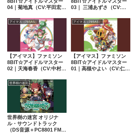
8BIT☆アイドルマスター
8BIT☆アイドルマスター
04｜菊地真（CV:平田宏
03｜ 三浦あずさ（CV:た
美）✕ 萩原雪歩（CV:長谷
かはし智秋）✕ 秋月律子
優里奈）｜THE
（CV:若林直美）｜THE
アイマス（765AS）
アイマス（765AS）
IDOLM@STER（アイド
IDOLM@STER（アイド
ルマスター）
ルマスター）
【アイマス】ファミソン
【アイマス】ファミソン
8BIT☆アイドルマスター
8BIT☆アイドルマスター
02｜天海春香（CV:中村繪
01｜高槻やよい（CV:仁後
里子）✕ 星井美希（CV:長
真耶子）✕ 双海亜美・真
谷川明子）｜THE
美（CV:下田麻美）｜THE
世界樹の迷宮
IDOLM@STER（アイド
IDOLM@STER（アイド
ルマスター）
ルマスター）
世界樹の迷宮 オリジナ
ル・サウンドトラック
（DS音源＋PC8801 FM音
源版）― 古代祐三