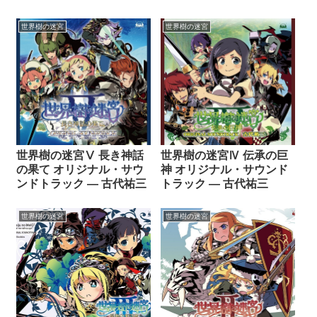
古代祐三
祐三
世界樹の迷宮
世界樹の迷宮
世界樹の迷宮Ⅴ 長き神話
世界樹の迷宮Ⅳ 伝承の巨
の果て オリジナル・サウ
神 オリジナル・サウンド
ンドトラック ― 古代祐三
トラック ― 古代祐三
世界樹の迷宮
世界樹の迷宮